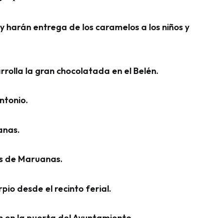
y harán entrega de los caramelos a los niños y
rolla la gran chocolatada en el Belén.
Antonio.
anas.
les de Maruanas.
rpio desde el recinto ferial.
ón en la puerta del Ayuntamiento.