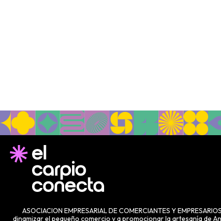
ASOCIACION EMPRESARIAL DE COMERCIANTES Y EMPRESARIOS DE EL
dinamizar el pequeño comercio y a promocionar la artesanía de And